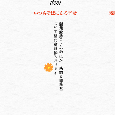
。
百年以上の
信頼と
実績を
誇る
『こ
よ
み
』の
ほ
か
、
易学に
関す
る
専門書、
九星に
基
づ
い
て
開発し
た
商品を
取り
揃え
て
お
り
ま
す