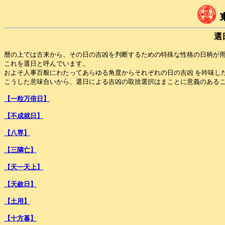
選
暦の上では古来から、その日の吉凶を判断するための特殊な性格の日柄が
これを選日と呼んでいます。
およそ人事百般にわたってあらゆる角度からそれぞれの日の吉凶 を吟味し
こうした意味合いから、選日による吉凶の取捨選択はまことに意義のある
【一粒万倍日】
【不成就日】
【八専】
【三隣亡】
【天一天上】
【天赦日】
【土用】
【十方暮】